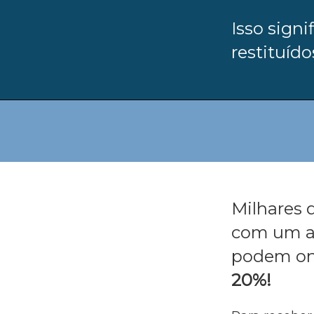
Isso signi
restituído
Milhares d
com um alí
podem one
20%!