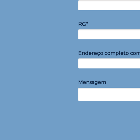
RG*
Endereço completo co
Mensagem