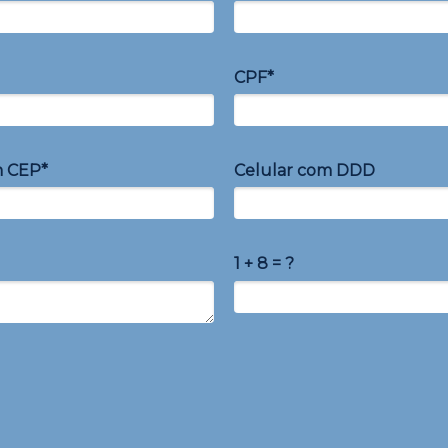
CPF*
m CEP*
Celular com DDD
1 + 8 = ?