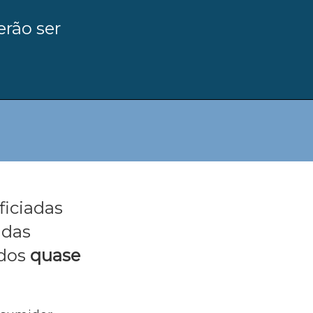
erão ser
ficiadas
idas
rdos
quase