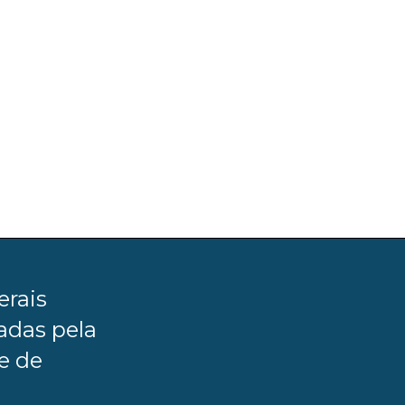
erais
adas pela
e de