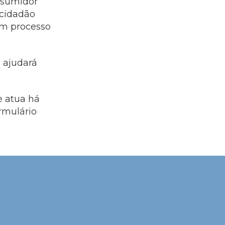
nsumidor
 cidadão
um processo
a ajudará
e atua há
rmulário