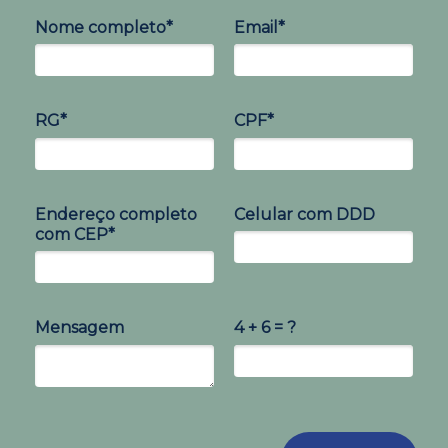
Nome completo*
Email*
RG*
CPF*
Endereço completo
Celular com DDD
com CEP*
Mensagem
4 + 6 = ?